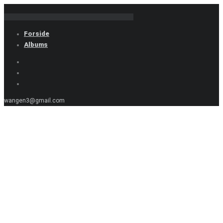
Forside
Albums
wangen3@gmail.com