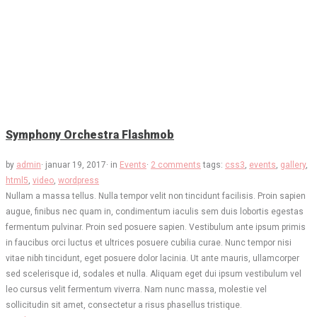
Symphony Orchestra Flashmob
by
admin
·
januar 19, 2017
·
in
Events
·
2 comments
tags:
css3
,
events
,
gallery
,
html5
,
video
,
wordpress
Nullam a massa tellus. Nulla tempor velit non tincidunt facilisis. Proin sapien
augue, finibus nec quam in, condimentum iaculis sem duis lobortis egestas
fermentum pulvinar. Proin sed posuere sapien. Vestibulum ante ipsum primis
in faucibus orci luctus et ultrices posuere cubilia curae. Nunc tempor nisi
vitae nibh tincidunt, eget posuere dolor lacinia. Ut ante mauris, ullamcorper
sed scelerisque id, sodales et nulla. Aliquam eget dui ipsum vestibulum vel
leo cursus velit fermentum viverra. Nam nunc massa, molestie vel
sollicitudin sit amet, consectetur a risus phasellus tristique.