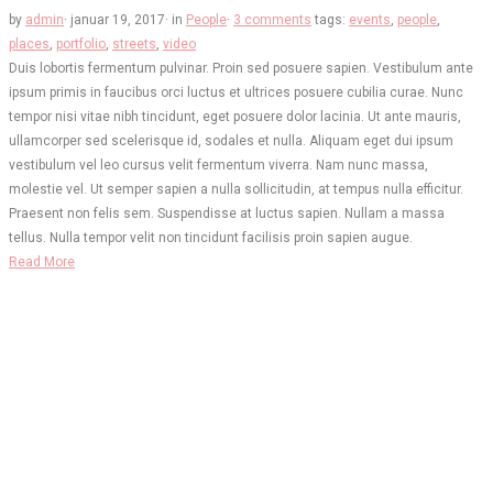
by
admin
·
januar 19, 2017
·
in
People
·
3 comments
tags:
events
,
people
,
places
,
portfolio
,
streets
,
video
Duis lobortis fermentum pulvinar. Proin sed posuere sapien. Vestibulum ante
ipsum primis in faucibus orci luctus et ultrices posuere cubilia curae. Nunc
tempor nisi vitae nibh tincidunt, eget posuere dolor lacinia. Ut ante mauris,
ullamcorper sed scelerisque id, sodales et nulla. Aliquam eget dui ipsum
vestibulum vel leo cursus velit fermentum viverra. Nam nunc massa,
molestie vel. Ut semper sapien a nulla sollicitudin, at tempus nulla efficitur.
Praesent non felis sem. Suspendisse at luctus sapien. Nullam a massa
tellus. Nulla tempor velit non tincidunt facilisis proin sapien augue.
Read More