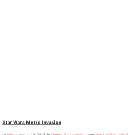
Star Wars Metro Invasion
by
admin
·
januar 19, 2017
·
in
Events
·
5 comments
tags:
css3
,
gallery
,
html5
,