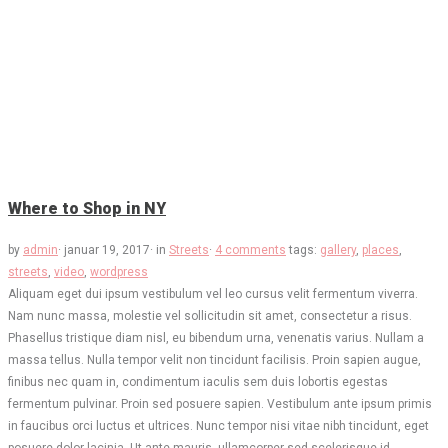
Where to Shop in NY
by
admin
·
januar 19, 2017
·
in
Streets
·
4 comments
tags:
gallery
,
places
,
streets
,
video
,
wordpress
Aliquam eget dui ipsum vestibulum vel leo cursus velit fermentum viverra.
Nam nunc massa, molestie vel sollicitudin sit amet, consectetur a risus.
Phasellus tristique diam nisl, eu bibendum urna, venenatis varius. Nullam a
massa tellus. Nulla tempor velit non tincidunt facilisis. Proin sapien augue,
finibus nec quam in, condimentum iaculis sem duis lobortis egestas
fermentum pulvinar. Proin sed posuere sapien. Vestibulum ante ipsum primis
in faucibus orci luctus et ultrices. Nunc tempor nisi vitae nibh tincidunt, eget