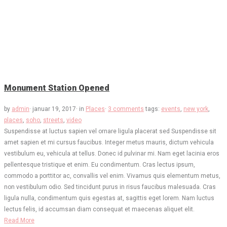
Monument Station Opened
by
admin
·
januar 19, 2017
·
in
Places
·
3 comments
tags:
events
,
new york
,
places
,
soho
,
streets
,
video
Suspendisse at luctus sapien vel ornare ligula placerat sed Suspendisse sit
amet sapien et mi cursus faucibus. Integer metus mauris, dictum vehicula
vestibulum eu, vehicula at tellus. Donec id pulvinar mi. Nam eget lacinia eros
pellentesque tristique et enim. Eu condimentum. Cras lectus ipsum,
commodo a porttitor ac, convallis vel enim. Vivamus quis elementum metus,
non vestibulum odio. Sed tincidunt purus in risus faucibus malesuada. Cras
ligula nulla, condimentum quis egestas at, sagittis eget lorem. Nam luctus
lectus felis, id accumsan diam consequat et maecenas aliquet elit.
Read More