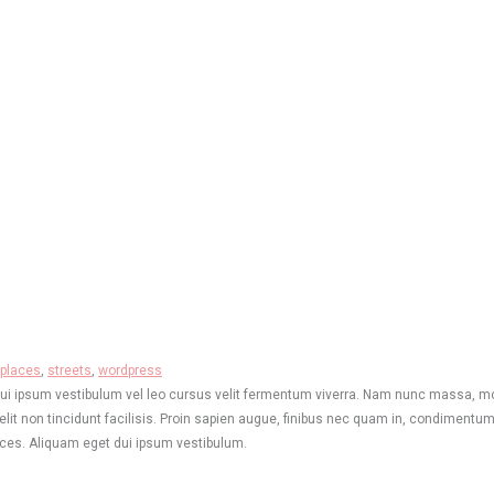
places
,
streets
,
wordpress
dui ipsum vestibulum vel leo cursus velit fermentum viverra. Nam nunc massa, mole
elit non tincidunt facilisis. Proin sapien augue, finibus nec quam in, condimentu
rices. Aliquam eget dui ipsum vestibulum.