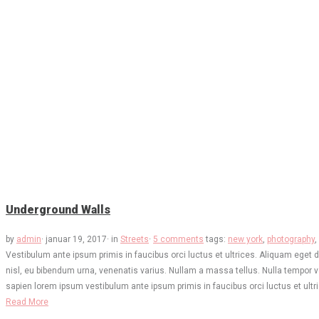
Underground Walls
by
admin
·
januar 19, 2017
·
in
Streets
·
5 comments
tags:
new york
,
photography
,
Vestibulum ante ipsum primis in faucibus orci luctus et ultrices. Aliquam eget 
nisl, eu bibendum urna, venenatis varius. Nullam a massa tellus. Nulla tempor v
sapien lorem ipsum vestibulum ante ipsum primis in faucibus orci luctus et ult
Read More