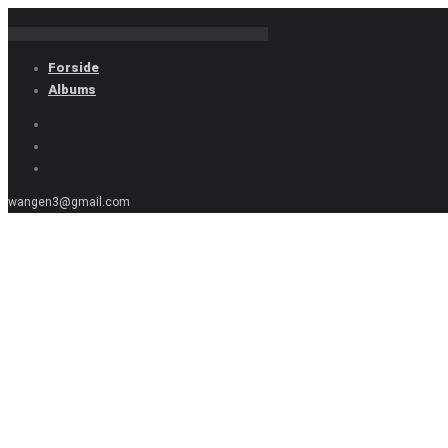
Forside
Albums
wangen3@gmail.com