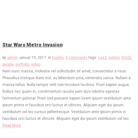
Star Wars Metro Invasion
by
admin
·
januar 19, 2017
·
in
Events
·
5 comments
tags:
css3
,
gallery
,
html5
,
people
,
portfolio
,
video
Nam nunc massa, molestie vel sollicitudin sit amet, consectetur a risus.
Phasellus tristique diam nisl, eu bibendum urna, venenatis varius. Nullam a
massa tellus. Nulla tempor velit non tincidunt facilisis. Proin sapien augue,
finibus nec quam in, condimentum iaculis sem duis lobortis egestas
fermentum pulvinar. Proin sed posuere sapien lorem ipsum vestibulum ante
ipsum primis in faucibus orci luctus et ultrices. Aliquam eget dui ipsum
vestibulum vel leo cursus pellentesque. Vestibulum ante ipsum primis in
faucibus orci luctus et ultrices. Aliquam eget dui ipsum vestibulum vel leo.
Read More