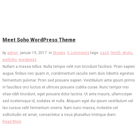
Meet Soho WordPress Theme
by
admin
·
januar 19, 2017
·
in
Streets
·
5 comments
tags:
css3
,
html5
,
photo
,
portfolio
,
wordpress
Nullam a massa tellus. Nulla tempor velit non tincidunt facilisis. Proin sapien
augue, finibus nec quam in, condimentum iaculis sem duis lobortis egestas
fermentum pulvinar. Proin sed posuere sapien. Vestibulum ante ipsum primis
in faucibus orci luctus et ultrices posuere cubilia curae. Nunc tempor nisi
vitae nibh tincidunt, eget posuere dolor lacinia. Ut ante mauris, ullamcorper
sed scelerisque id, sodales et nulla. Aliquam eget dui ipsum vestibulum vel
leo cursus velit fermentum viverra. Nam nunc massa, molestie vel
sollicitudin sit amet, consectetur a risus phasellus tristique diam.
Read More