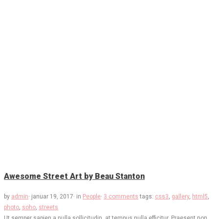
Awesome Street Art by Beau Stanton
by
admin
·
januar 19, 2017
·
in
People
·
3 comments
tags:
css3
,
gallery
,
html5
,
photo
,
soho
,
streets
Ut semper sapien a nulla sollicitudin, at tempus nulla efficitur. Praesent non