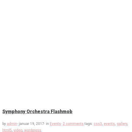
Symphony Orchestra Flashmob
by
admin
·
januar 19, 2017
·
in
Events
·
2 comments
tags:
css3
,
events
,
gallery
,
html5
,
video
,
wordpress