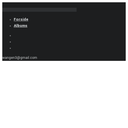
Forside
Albums
wangen3@gmail.com